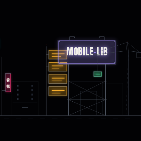
MOBILE
-
LIB
看板