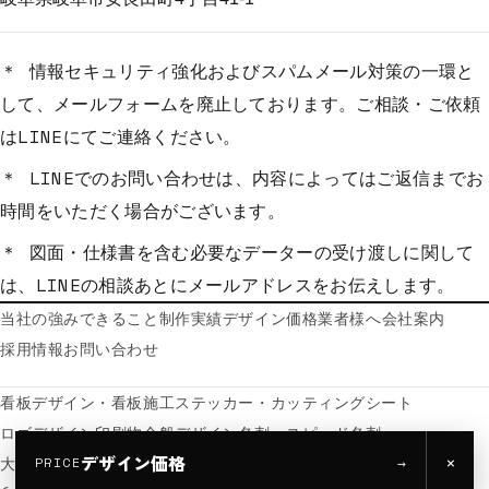
＊ 情報セキュリティ強化およびスパムメール対策の一環と
して、メールフォームを廃止しております。ご相談・ご依頼
はLINEにてご連絡ください。
＊ LINEでのお問い合わせは、内容によってはご返信までお
時間をいただく場合がございます。
＊ 図面・仕様書を含む必要なデーターの受け渡しに関して
は、LINEの相談あとにメールアドレスをお伝えします。
当社の強み
できること
制作実績
デザイン価格
業者様へ
会社案内
採用情報
お問い合わせ
看板デザイン・看板施工
ステッカー・カッティングシート
ロゴデザイン
印刷物全般
デザイン名刺・スピード名刺
デザイン価格
×
大判出力・ポスター
→
PRICE