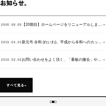
お知らせ。
→
2026.08.05
【20期目】ホームページをリニューアルしました｜岐阜の看板デザイン・製作・施工
→
2019.04.01
新元号 令和 (れいわ)。平成から令和へのカッティングシートの貼替え、看板の一部の修正など対応いたします。お気軽にご連絡下さい。
→
2019.03.02
お問い合わせをよく頂く、「看板の撤去」や「看板の移設」についてご案内します。(新規看板以外も承っています。)
すべて見る
→