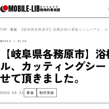
MOBILE
-
LIB
モバイルリブ
戦略的看板屋
TOP
/
看板
/
【岐阜県各務原市】浴槽店様の看板リニューアル、カ
WORKS / BLOG
【岐阜県各務原市】浴
ル、カッティングシー
せて頂きました。
2020.04.11
看板
制作実績