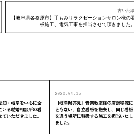
古い記
【岐阜県各務原市】手もみリラクゼーションサロン様の
板施工、電気工事を担当させて頂きました
2020.04.15
愛知・岐阜を中心に全
【岐阜県芥見】音楽教室様の店舗移転に
ている結婚相談所の看
ともない、自立看板を撤去し、同じ看板
せていただきました。
を違う場所に移設する施工を担当いたし
ました。