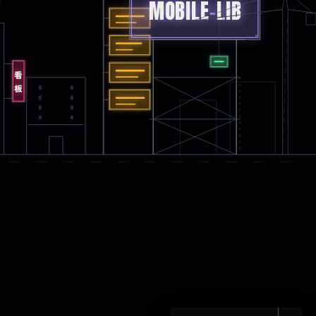
MOBILE
-
LIB
看板