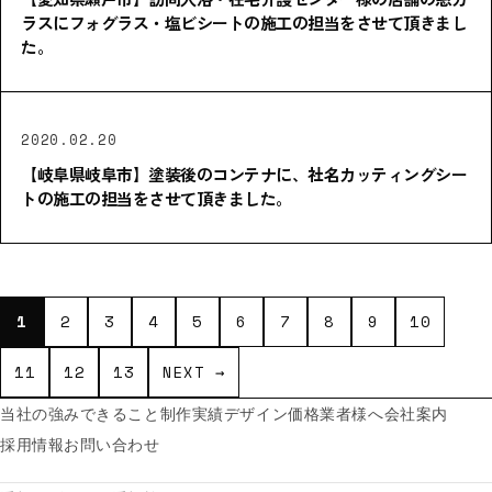
ラスにフォグラス・塩ビシートの施工の担当をさせて頂きまし
た。
2020.02.20
【岐阜県岐阜市】塗装後のコンテナに、社名カッティングシー
トの施工の担当をさせて頂きました。
1
2
3
4
5
6
7
8
9
10
11
12
13
NEXT →
当社の強み
できること
制作実績
デザイン価格
業者様へ
会社案内
採用情報
お問い合わせ