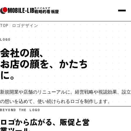
MOBILE
-
LIB
モバイルリブ
戦略的看板屋
TOP
/
ロゴデザイン
LOGO
会社の顔、
お店の顔を、かたち
に。
新規開業や店舗のリニューアルに。経営戦略や視認効果、設立
の想いを込めて、使い続けられるロゴを制作します。
BEYOND THE LOGO
ロゴから広がる、販促と営
業ツール。