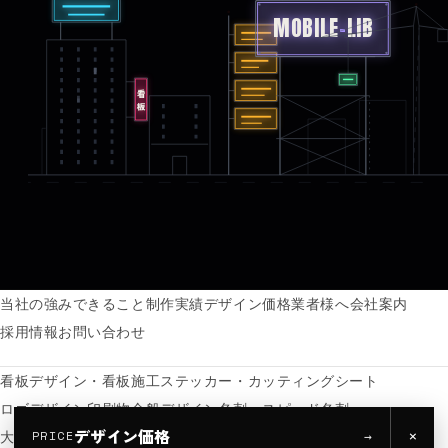
MOBILE
-
LIB
看板
当社の強み
できること
制作実績
デザイン価格
業者様へ
会社案内
採用情報
お問い合わせ
看板デザイン・看板施工
ステッカー・カッティングシート
ロゴデザイン
印刷物全般
デザイン名刺・スピード名刺
デザイン価格
×
→
大判出力・ポスター
PRICE