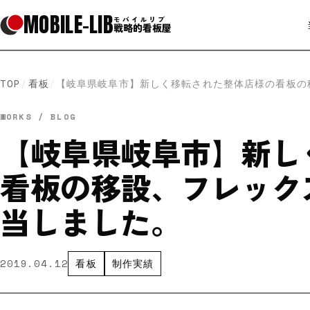
MOBILE
-
LIB
モバイルリブ
戦略的看板屋
TOP
/
看板
/
【岐阜県岐阜市】新しく移転された整体店様の看板の
WORKS / BLOG
【岐阜県岐阜市】新し
看板の移設、フレック
当しました。
2019.04.12
看板
制作実績