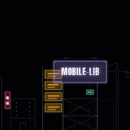
MOBILE
-
LIB
看板