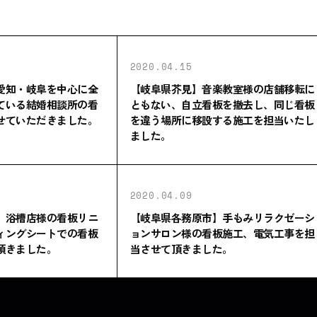
2020.04.15
愛知・岐阜を中心に全
【岐阜県芥見】音楽教室様の店舗移転に
ている結婚相談所の看
ともない、自立看板を撤去し、同じ看板
せていただきました。
を違う場所に移設する施工を担当いたし
ました。
2020.04.09
】浴槽店様の看板リニ
【岐阜県各務原市】手もみリラクゼーシ
ィングシートでの看板
ョンサロン様の看板施工、電気工事を担
頂きました。
当させて頂きました。