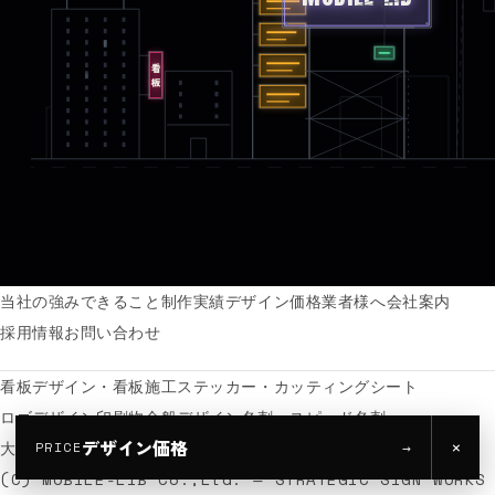
看板
当社の強み
できること
制作実績
デザイン価格
業者様へ
会社案内
採用情報
お問い合わせ
看板デザイン・看板施工
ステッカー・カッティングシート
ロゴデザイン
印刷物全般
デザイン名刺・スピード名刺
デザイン価格
×
大判出力・ポスター
→
PRICE
(C) MOBILE-LIB Co.,Ltd. — STRATEGIC SIGN WORKS