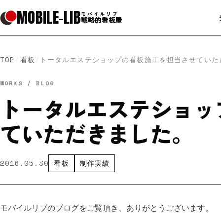
MOBILE
-
LIB
モバイルリブ
戦略的看板屋
TOP
/
看板
/
トータルエステショップの看板施工を担当させていた
WORKS / BLOG
トータルエステショッ
ていただきました。
2016.05.30
看板
制作実績
モバイルリブのブログをご覧頂き、ありがとうございます。