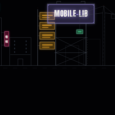
MOBILE
-
LIB
看板