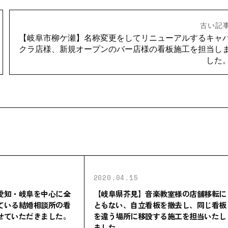
古い記
【岐阜市柳ケ瀬】名称変更をしてリニューアルするキャ
クラ店様、新規オープンのバー店様の看板施工を担当し
した
2020.04.15
愛知・岐阜を中心に全
【岐阜県芥見】音楽教室様の店舗移転に
ている結婚相談所の看
ともない、自立看板を撤去し、同じ看板
せていただきました。
を違う場所に移設する施工を担当いたし
ました。