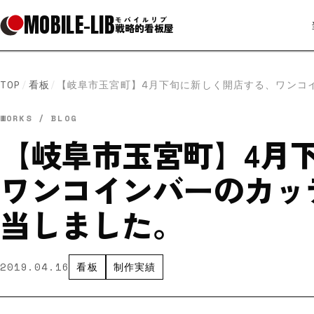
MOBILE
-
LIB
モバイルリブ
戦略的看板屋
TOP
/
看板
/
【岐阜市玉宮町】4月下旬に新しく開店する、ワンコ
WORKS / BLOG
【岐阜市玉宮町】4月
ワンコインバーのカッ
当しました。
2019.04.16
看板
制作実績